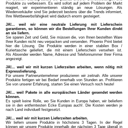
Produkte zu
verbessern. Es wird sofort auf jedem Problem der Markt
reagiert, wir experimentieren
ständig an neue Lösungen. Als
Wiederverkäufer sind Sie jederzeit bestens über die
Trends informiert,
Ihre Wettbewerbsfähigkeit wird dadurch enorm gesteigert.
JA!... weil wir eine neutrale Lieferung mit Lieferschein
garantieren, so können wir
die Bestellungen Ihrer Kunden direkt
an sie liefern.
Sie sparen Zeit und Geld, Sie
müssen die, von Ihnen bestellten Ware
Ihrer Kunden nicht neu verpacken und
versenden. Phoenix Print bietet
hier die Lösung. Die Produkte werden in einer
stabilen Box /
Kuriertasche geliefert, die mit einem Lieferschein versehen ist.
Als
Absender werden Name, Adresse und Telefonnummer Ihrer Firma
angezeigt.
JA!... weil wir mit kurzen Lieferzeiten arbeiten, wenn nötig mit
Expresslieferung.
Für unsere Partnerunternehmer produzieren wir zeitnah. Alle unserer
Produkte
fertigen wir bei Bedarf innerhalb von Stunden an. Profitieren
Sie von unserer
Erfahrung, starten Sie einen Versuch noch heute!
JA!... weil Pakete in alle europäischen Länder gesendet werden
können.
Es spielt keine Rolle, wo Sie Kunden in Europa haben, wir beliefern
sie in den
entferntesten Ecke Europas auch!. Die Kosten werden je
nach Land individuell
festgesetzt.
JA!... weil wir mit kurzen Lieferzeiten arbeiten.
Wir liefern unsere Produkte in höchstens 3 Tagen. In der Regel
können wir unsere Produkte
innerhalb der nächsten 3 Tage überall in