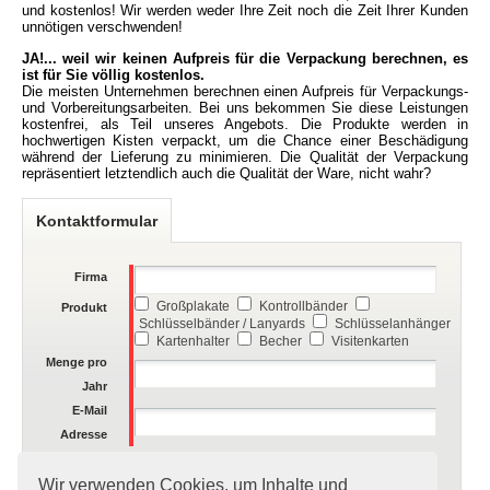
und kostenlos!
Wir werden weder Ihre Zeit noch die Zeit Ihrer Kunden
unnötigen verschwenden!
JA!... weil wir keinen Aufpreis für die Verpackung berechnen, es
ist für Sie völlig
kostenlos.
Die meisten Unternehmen berechnen einen Aufpreis für Verpackungs-
und
Vorbereitungsarbeiten. Bei uns bekommen Sie diese Leistungen
kostenfrei, als Teil
unseres Angebots. Die Produkte werden in
hochwertigen Kisten verpackt, um die
Chance einer Beschädigung
während der Lieferung zu minimieren. Die Qualität der
Verpackung
repräsentiert letztendlich auch die Qualität der Ware, nicht wahr?
Kontaktformular
Firma
Großplakate
Kontrollbänder
Produkt
Schlüsselbänder / Lanyards
Schlüsselanhänger
Kartenhalter
Becher
Visitenkarten
Menge pro
Jahr
E-Mail
Adresse
[
neuer Kode
]
Wir verwenden Cookies, um Inhalte und